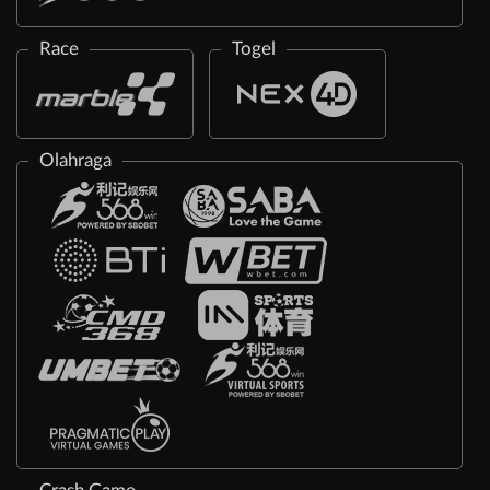
Race
Togel
Olahraga