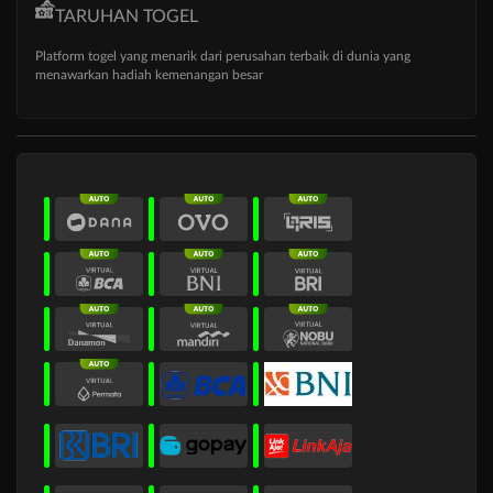
TARUHAN TOGEL
Platform togel yang menarik dari perusahan terbaik di dunia yang
menawarkan hadiah kemenangan besar