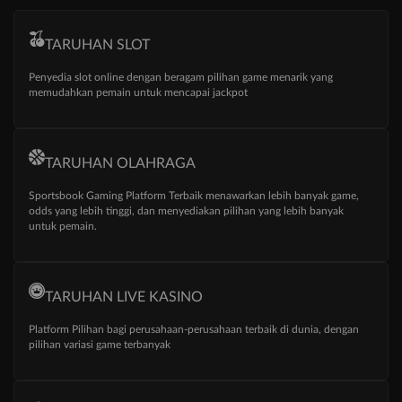
TARUHAN SLOT
Penyedia slot online dengan beragam pilihan game menarik yang
memudahkan pemain untuk mencapai jackpot
TARUHAN OLAHRAGA
Sportsbook Gaming Platform Terbaik menawarkan lebih banyak game,
odds yang lebih tinggi, dan menyediakan pilihan yang lebih banyak
untuk pemain.
TARUHAN LIVE KASINO
Platform Pilihan bagi perusahaan-perusahaan terbaik di dunia, dengan
pilihan variasi game terbanyak