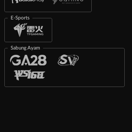
E-Sports
Sabung Ayam