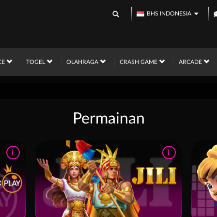
BHS INDONESIA
CE
TOGEL
OLAHRAGA
CRASH GAME
ARCADE
Permainan
i
i