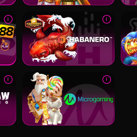
i
i
i
i