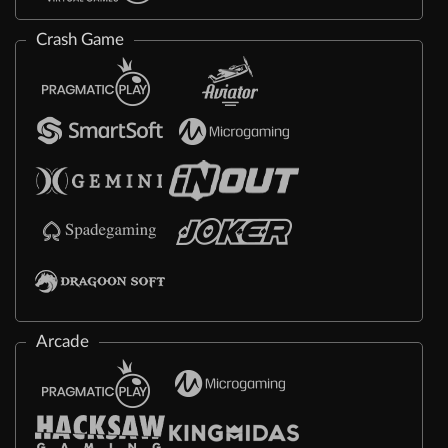
Crash Game
Arcade