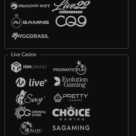
Live Casino