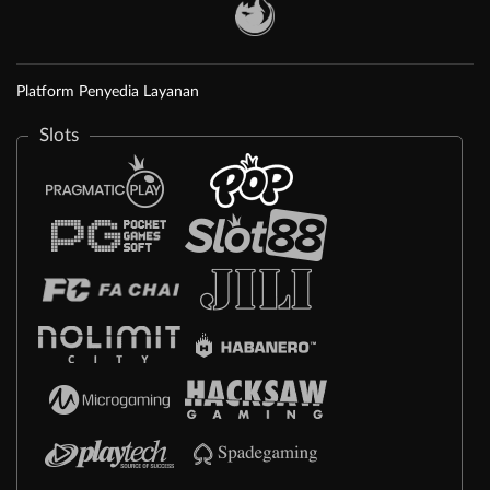
Platform Penyedia Layanan
Slots