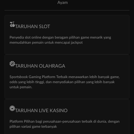
Ayam
TARUHAN SLOT
Penyedia slot online dengan beragam pilihan game menarik yang
memudahkan pemain untuk mencapai jackpot
TARUHAN OLAHRAGA
Sportsbook Gaming Platform Terbaik menawarkan lebih banyak game,
odds yang lebih tinggi, dan menyediakan pilihan yang lebih banyak
untuk pemain.
TARUHAN LIVE KASINO
Platform Pilihan bagi perusahaan-perusahaan terbaik di dunia, dengan
pilihan variasi game terbanyak