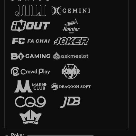
Poker