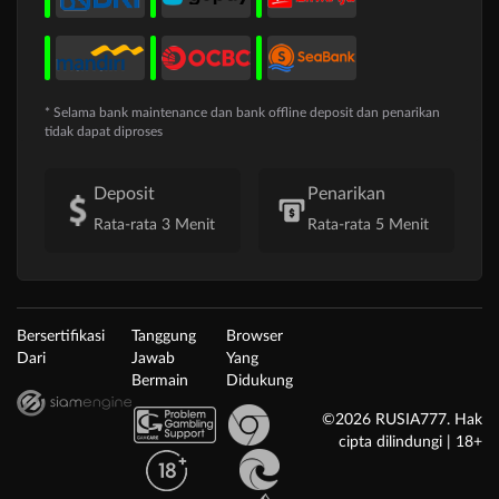
* Selama bank maintenance dan bank offline deposit dan penarikan
tidak dapat diproses
Deposit
Penarikan
Rata-rata 3 Menit
Rata-rata 5 Menit
Bersertifikasi
Tanggung
Browser
Dari
Jawab
Yang
Bermain
Didukung
©2026 RUSIA777. Hak
cipta dilindungi | 18+