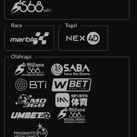
Race
Togel
Olahraga