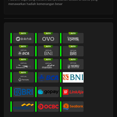
menawarkan hadiah kemenangan besar