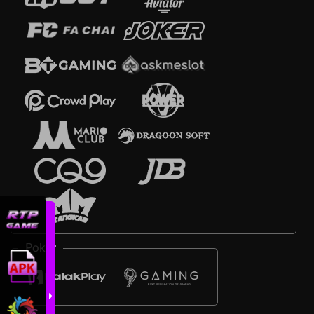
Poker