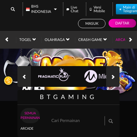
BHS
Live
Versi
Main di
Chat
Mobile
Telegra
INDONESIA
DAFTAR
MASUK
ACE
TOGEL
OLAHRAGA
CRASH GAME
ARCADE
BTGAMING
SEMUA
PERMAINAN
ARCADE