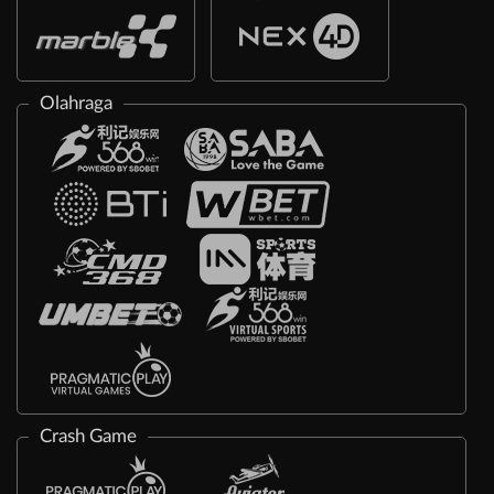
Olahraga
Crash Game