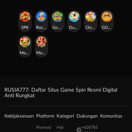
5PK
Rocket Crash
Goblin Treasure
Duck River
Christmas Mines
GOLDEN BASIN
Monkey Thunderbolt
Monkey King
RUSIA777: Daftar Situs Game Spin Resmi Digital
Anti Rungkat
Kebijaksanaan
Platform
Kategori
Dukungan
Komunitas
Promosi
Hot
+628785