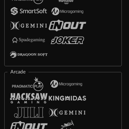
Arcade