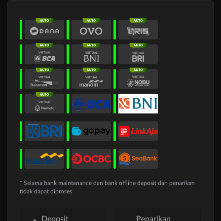
* Selama bank maintenance dan bank offline deposit dan penarikan
tidak dapat diproses
Deposit
Penarikan