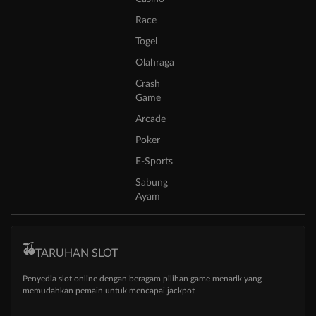
Race
Togel
Olahraga
Crash
Game
Arcade
Poker
E-Sports
Sabung
Ayam
TARUHAN SLOT
Penyedia slot online dengan beragam pilihan game menarik yang
memudahkan pemain untuk mencapai jackpot