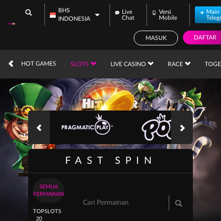
BHS
Live
Versi
Main 
Chat
Mobile
Teleg
INDONESIA
DAFTAR
MASUK
IDR
12,691,111,
HOT GAMES
SLOTS
LIVE CASINO
RACE
TOG
FAST SPIN
SEMUA
PERMAINAN
TOP
SLOTS
20