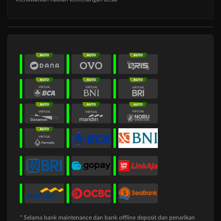
* Selama bank maintenance dan bank offline deposit dan penarikan