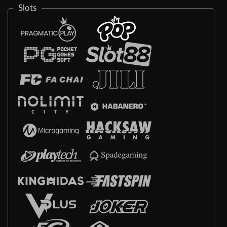
Slots