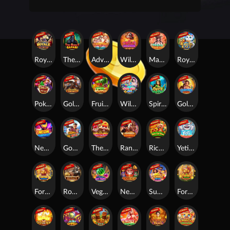
Royale House
The Great Safari
Adventure To The West
Wild Calavera
Mahjong Princess
Royal Katt
Poker Ways
Gold Rush Cowboys
Fruits Mania
Wild Wet Win
Spirit of the Sea
Golden Moon Empire
Neon Fantasy
Goal Go Win
The Nutcrackers
Ranger Showdown
Rich Cai Shen
Yeti Boom
Fortune Jewels II
Roma
Vegas Hot Fruit
Neko Riches
Summer Splash Paradise
Fortune Jewels I