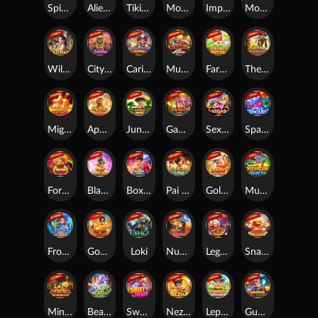
Spin and Win
Alien Smash
Tiki Rush
Money Empire
Imperial Majesty
Money Dragon
Wild Mafia
City of Jewels
Caribbean Riches
Muay Thai Fighter
Farm Of Fortune
The Maya Myth
Mighty Sevens
Apollo Ray of Luck
Jungle Quest
Ganesha Luck
Sexy Vegas
Space Conquest
Fortune Jewels III
Blade of Fortune
Boxing Fury
Pai Gow Ways
Golden Horse Ride
Mushroom Bandit
Frosty and Flamy
Goddess Of Egypt
Loki
Nutty Riches
Legend of Nian
Snake Treasure
Mining Bonanza
Beasts Of Luck
Sweet Frenzy
Nezha
Leprechaun Bonanza
Guardian of the Museum