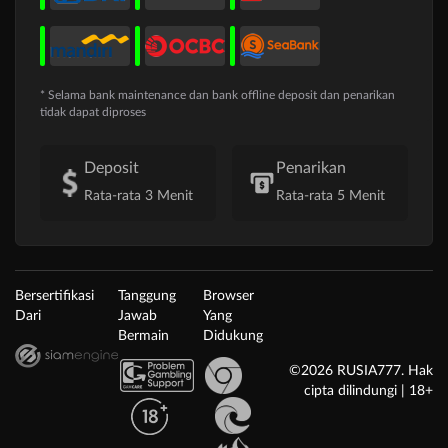
* Selama bank maintenance dan bank offline deposit dan penarikan
tidak dapat diproses
Deposit
Penarikan
Rata-rata 3 Menit
Rata-rata 5 Menit
Bersertifikasi
Tanggung
Browser
Dari
Jawab
Yang
Bermain
Didukung
©2026 RUSIA777. Hak
cipta dilindungi | 18+