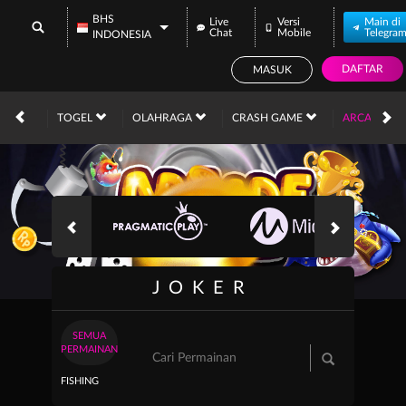
BHS
Live
Versi
Main di
Chat
Mobile
Telegra
INDONESIA
DAFTAR
MASUK
ACE
TOGEL
OLAHRAGA
CRASH GAME
ARCADE
JOKER
SEMUA
PERMAINAN
FISHING